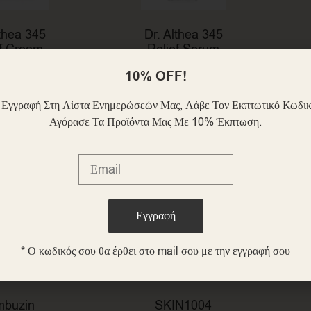
lthea 345
Dr. Althea 345
ef Cream
Relief Serum
k 27ml
30ml
10% OFF!
.90
€
21.90
€
 Εγγραφή Στη Λίστα Ενημερώσεών Μας, Λάβε Τον Εκπτωτικό Κωδικ
Αγόρασε Τα Προϊόντα Μας Με 10% Έκπτωση.
* Ο κωδικός σου θα έρθει στο mail σου με την εγγραφή σου
buzin
SKIN1004