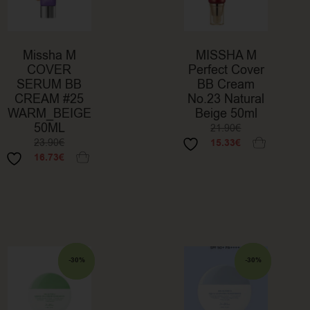
Missha M
MISSHA M
COVER
Perfect Cover
SERUM BB
BB Cream
CREAM #25
No.23 Natural
WARM_BEIGE
Beige 50ml
50ML
21.90
€
23.90
€
15.33
€
16.73
€
SALE
-30%
SALE
-30%