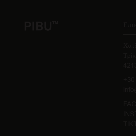
Επι
Χατ
Τρί
421
+30
info
FA
IN
TIK