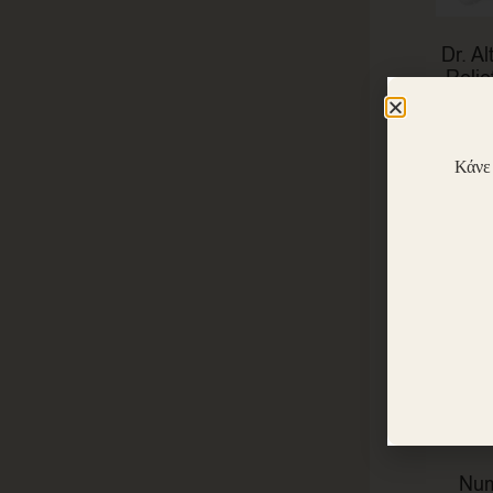
Dr. A
Reli
Mas
4
Κάνε
Num