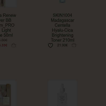
a Renew
SKIN1004
er BB
Madagascar
am_PRO
Centella
 Light
Hyalu-Cica
ge 50ml
Brightening
Toner 210ml
1.90
€
5.33
€
21.90
€