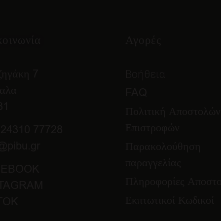
κοινωνία
Αγορές
ζηγάκη 7
Βοήθεια
καλα
FAQ
31
Πολιτική Αποστολών
Επιστροφών
 24310 77728
@pibu.gr
Παρακολούθηση
παραγγελίας
CEBOOK
Πληροφορίες Αποστ
STAGRAM
Εκπτωτικοί Κωδικοί
TOK