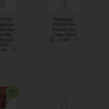
N1004
Medicube
gascar
PDRN Pink
lla Tea-
Peptide Eye
ca Mild
Cream 30ml
ing Gel
29.90
€
25ml
7.90
€
SALE
-30%