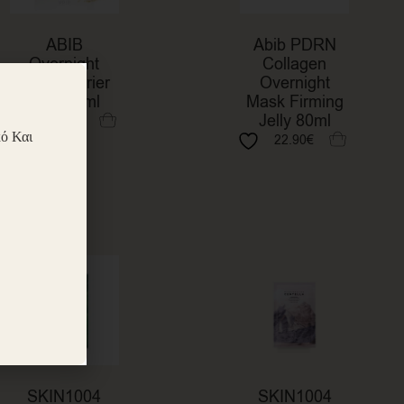
ABIB
Abib PDRN
Overnight
Collagen
Mask Barrier
Overnight
Jelly 80ml
Mask Firming
Jelly 80ml
22.90
€
ό Και
22.90
€
SKIN1004
SKIN1004