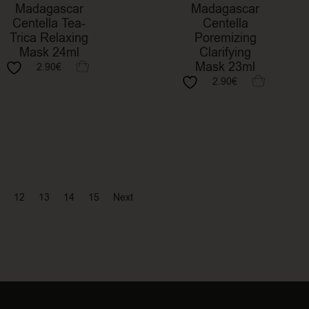
Madagascar
Madagascar
Centella Tea-
Centella
Trica Relaxing
Poremizing
Mask 24ml
Clarifying
Mask 23ml
2.90
€
2.90
€
12
13
14
15
Next