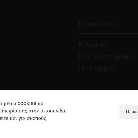
Πληροφορίες
Η Εταιρία
Πολιτική απορρήτου
Όροι Χρήσης
ι μέσω cookies και
μπειρία σας στην ιστοσελίδα
Περισ
είτε και για σκοπούς
© 2023 PIBU.GR
Designed by
ODD studio
| Developed by
Small Studio