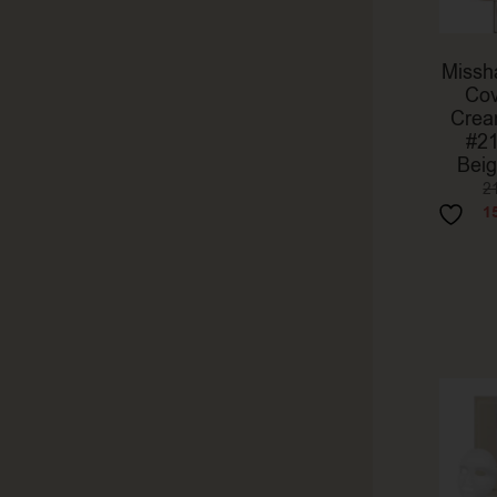
Missh
Cov
Cre
#21
Bei
2
1