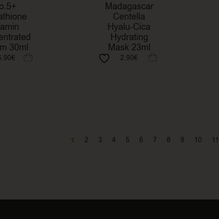
o.5+
Madagascar
athione
Centella
tamin
Hyalu-Cica
entrated
Hydrating
m 30ml
Mask 23ml
6.90
€
2.90
€
1
2
3
4
5
6
7
8
9
10
11